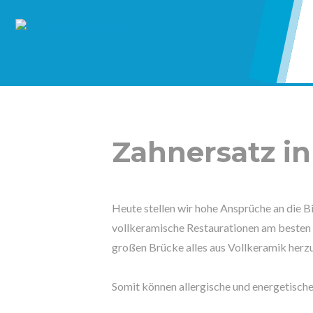
Zahnersatz i
Heute stellen wir hohe Ansprüche an die B
vollkeramische Restaurationen am besten be
großen Brücke alles aus Vollkeramik herzu
Somit können allergische und energetisch