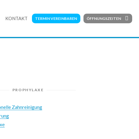
KONTAKT
TERMIN VEREINBAREN
ÖFFNUNGSZEITEN
PROPHYLAXE
onelle Zahnreinigung
erung
xe