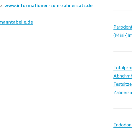
z:
www.informationen-zum-zahnersatz.de
anntabelle.de
Parodont
(Mini-)I
Totalpro
Abnehmba
Festsitze
Zahnersa
Endodon