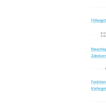
Füllungs
KO
ZA
Bleachin
Zahnkorr
Funktion
Kieferg