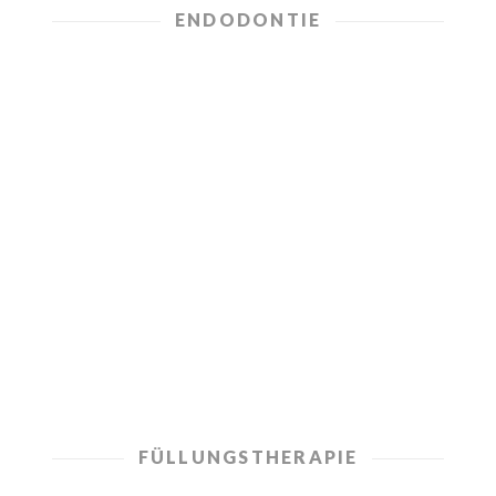
ENDODONTIE
Endodontie
Wurzelbehandlungen eröffnen die
Möglichkeit der Zahnerhaltung – auch bei
Zähnen mit entzündetem oder totem
Zahnnerv.
MEHR ERFAHREN
FÜLLUNGSTHERAPIE