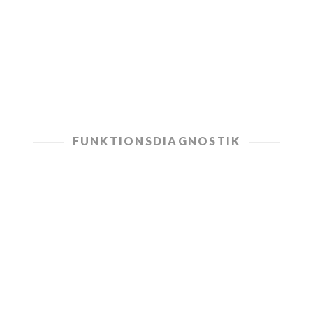
Zahnfehlstellungen
MEHR ERFAHREN
FUNKTIONSDIAGNOSTIK
Funktionsdiagnostik,
Kiefergelenksbehandlung
und CMD
Die Funktionsdiagnostik ermöglicht eine
exakte Bewertung der