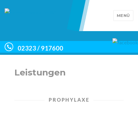
MENÜ
02323 / 917600
Leistungen
PROPHYLAXE
Professionelle
Zahnreinigung (PZR)