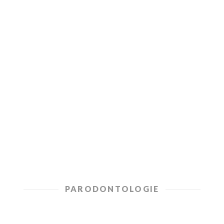
Prophylaxe
Die erfolgreichste Behandlungsform in der
Zahnheilkunde ist die Prophylaxe für
Kinder und Erwachsene.
MEHR ERFAHREN
PARODONTOLOGIE